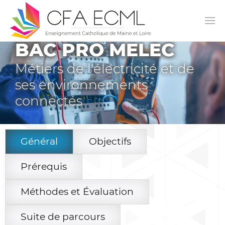
BAC PRO MELEC
Métiers de l'électricité et de
ses environnements
connectés
Général
Objectifs
Prérequis
Méthodes et Évaluation
Suite de parcours