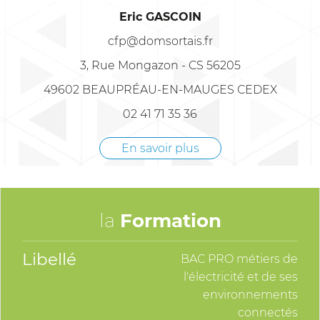
Eric GASCOIN
cfp@domsortais.fr
3, Rue Mongazon - CS 56205
49602 BEAUPRÉAU-EN-MAUGES CEDEX
02 41 71 35 36
En savoir plus
la
Formation
Libellé
BAC PRO métiers de
l'électricité et de ses
environnements
connectés