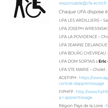
responsable@cfa-ecml.fr
Chaque UFA dispose é
UFA LES ARDILLIERS – S
UFA JOSEPH WRESINSKI –
UFA LA POVIDENCE – Chol
UFA JEANNE DELANOUE –
UFA BOURG CHEVREAU - 
UFA DOM SORTAIS
: Eri
UFA STE MARIE – Cholet :
AGEFIPH :
https://www.ag
contrat-dapprentissage
FIPHFP :
http://www.fiphf
a-l-apprentissage
Région Pays de la Loire :
h