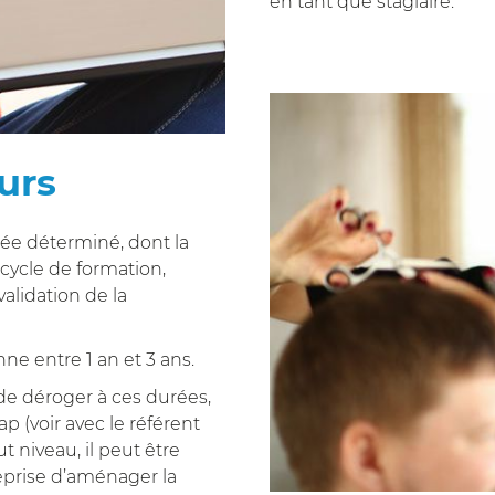
en tant que stagiaire.
urs
rée déterminé, dont la
 cycle de formation,
alidation de la
ne entre 1 an et 3 ans.
e déroger à ces durées,
 (voir avec le référent
t niveau, il peut être
eprise d’aménager la