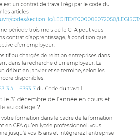
 est un contrat de travail régi par le code du
 les articles
gouv.fr/codes/section_lc/LEGITEXT000006072050/LEGI
 une période trois mois où le CFA peut vous
ans contrat d’apprentissage, à condition que
active d’en employeur.
sitif ou chargés de relation entreprises dans
nt dans la recherche d’un employeur. La
n début en janvier et se termine, selon les
encore disponibles.
353-3 à L. 6353-7
du Code du travail.
t le 31 décembre de l’année en cours et
le au collège ?
tre formation dans le cadre de la formation
tant en CFA qu’en lycée professionnel, vous
ire jusqu’à vos 15 ans et intégrerez l’entreprise