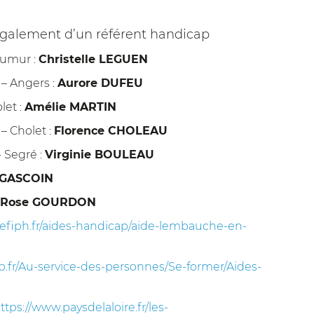
galement d’un référent handicap
aumur :
Christelle LEGUEN
 Angers :
Aurore DUFEU
et :
Amélie MARTIN
 Cholet :
Florence CHOLEAU
Segré :
Virginie BOULEAU
c GASCOIN
Rose GOURDON
efiph.fr/aides-handicap/aide-lembauche-en-
p.fr/Au-service-des-personnes/Se-former/Aides-
ttps://www.paysdelaloire.fr/les-