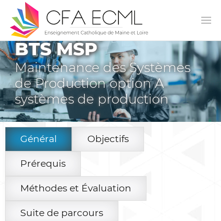
BTS MSP
Maintenance des Systèmes
de Production option A
systèmes de production
Général
Objectifs
Prérequis
Méthodes et Évaluation
Suite de parcours