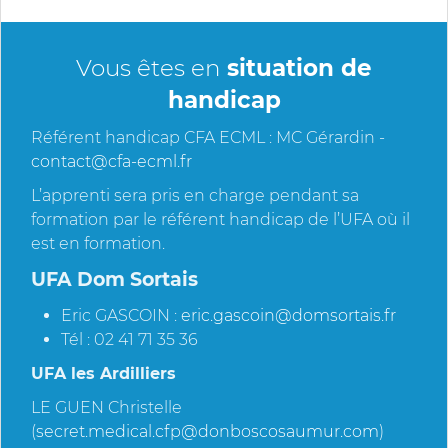
Vous êtes en
situation de
handicap
Référent handicap CFA ECML : MC Gérardin -
contact@cfa-ecml.fr
L’apprenti sera pris en charge pendant sa
formation par le référent handicap de l’UFA où il
est en formation.
UFA Dom Sortais
Eric GASCOIN :
eric.gascoin@domsortais.fr
Tél : 02 41 71 35 36
UFA les Ardilliers
LE GUEN Christelle
(
secret.medical.cfp@donboscosaumur.com
)