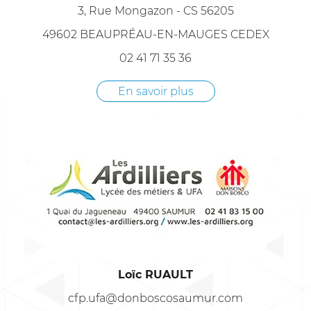
3, Rue Mongazon - CS 56205
49602 BEAUPRÉAU-EN-MAUGES CEDEX
02 41 71 35 36
En savoir plus
Loïc RUAULT
cfp.ufa@donboscosaumur.com