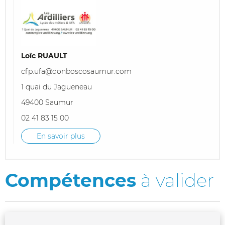
Loïc RUAULT
cfp.ufa@donboscosaumur.com
1 quai du Jagueneau
49400 Saumur
02 41 83 15 00
En savoir plus
Compétences
à valider