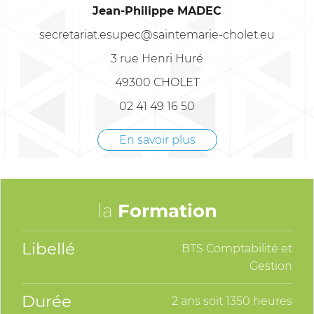
Jean-Philippe MADEC
secretariat.esupec@saintemarie-cholet.eu
3 rue Henri Huré
49300 CHOLET
02 41 49 16 50
En savoir plus
la
Formation
Libellé
BTS Comptabilité et
Gestion
Durée
2 ans soit 1350 heures