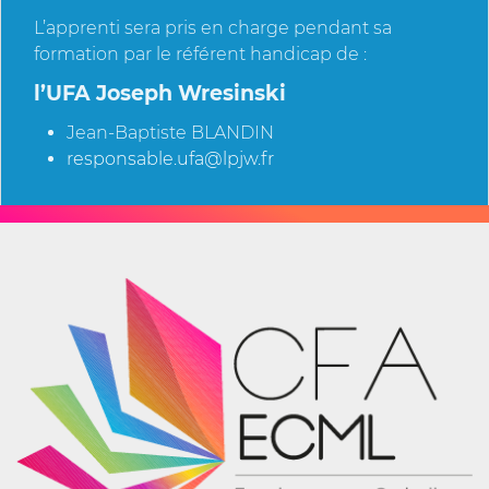
L’apprenti sera pris en charge pendant sa
formation par le référent handicap de :
l’UFA Joseph Wresinski
Jean-Baptiste BLANDIN
responsable.ufa@lpjw.fr