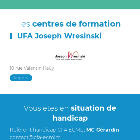
les
centres de formation
UFA Joseph Wresinski
10 rue Valentin Haüy
Angers
Vous êtes en
situation de
handicap
Référent handicap CFA ECML :
MC Gérardin
-
contact@cfa-ecml.fr