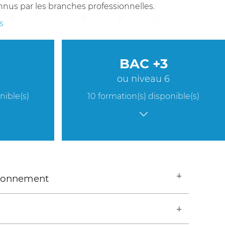
onnus par les branches professionnelles.
s
BAC +3
ou niveau 6
nible(s)
10 formation(s) disponible(s)
ironnement