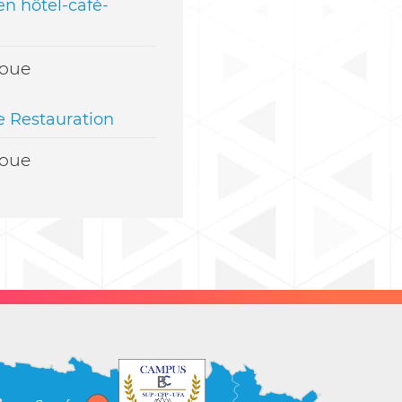
en hôtel-café-
noue
 Restauration
noue