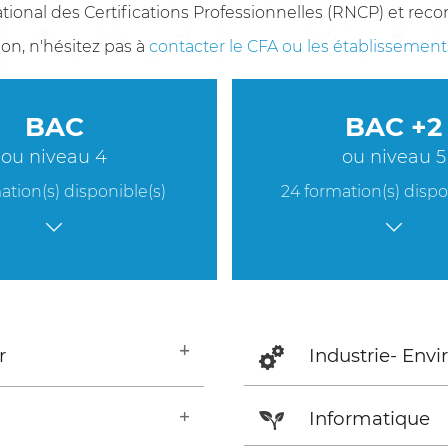
ational des Certifications Professionnelles (RNCP) et rec
ion, n'hésitez pas à
contacter le CFA ou les établissement
BAC
BAC +2
ou niveau 4
ou niveau 5
ation(s) disponible(s)
24 formation(s) dispo
Industrie- Env
r
Informatique