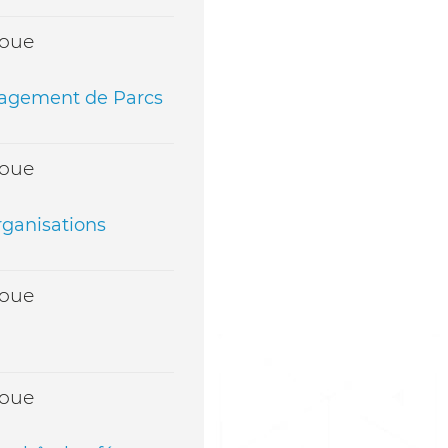
noue
agement de Parcs
noue
ganisations
noue
noue