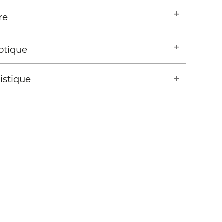
re
ptique
istique